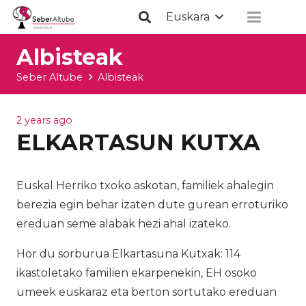
Euskara
Albisteak
Seber Altube
Albisteak
2 years ago
ELKARTASUN KUTXA
Euskal Herriko txoko askotan, familiek ahalegin
berezia egin behar izaten dute gurean erroturiko
ereduan seme alabak hezi ahal izateko.
Hor du sorburua Elkartasuna Kutxak: 114
ikastoletako familien ekarpenekin, EH osoko
umeek euskaraz eta berton sortutako ereduan