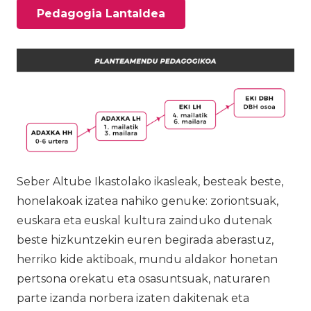
Pedagogia Lantaldea
Seber Altube Ikastolako ikasleak, besteak beste,
honelakoak izatea nahiko genuke: zoriontsuak,
euskara eta euskal kultura zainduko dutenak
beste hizkuntzekin euren begirada aberastuz,
herriko kide aktiboak, mundu aldakor honetan
pertsona orekatu eta osasuntsuak, naturaren
parte izanda norbera izaten dakitenak eta