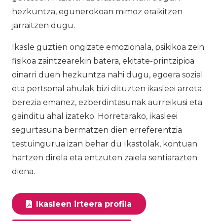
hezkuntza, egunerokoan mimoz eraikitzen
jarraitzen dugu.
Ikasle guztien ongizate emozionala, psikikoa zein
fisikoa zaintzearekin batera, ekitate-printzipioa
oinarri duen hezkuntza nahi dugu, egoera sozial
eta pertsonal ahulak bizi dituzten ikasleei arreta
berezia emanez, ezberdintasunak aurreikusi eta
gainditu ahal izateko. Horretarako, ikasleei
segurtasuna bermatzen dien erreferentzia
testuingurua izan behar du Ikastolak, kontuan
hartzen direla eta entzuten zaiela sentiarazten
diena.
Ikasleen irteera profila