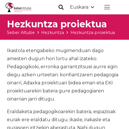
Euskara
Hezkuntza proiektua
Seber Altube
Hezkuntza
Hezkuntza proiektua
Ikastola etengabeko mugimenduan dago
amesten dugun hori lortu ahal izateko.
Pedagogikoki, erronka garrantzitsuei aurre egin
diegu azken urteetan: konfiantzaren pedagogia
oinarri, Adaxka proiektuari bidea eman eta EKI
proiektuarekin batera gure pedagogiaren
oinarrian jarri ditugu.
Eraldaketa pedagogikoarekin batera, espazioak
eurak ere eraldatu ditugu; ikasle, irakasle eta
gurasoen iritziekin aberastuta. Nahi dugun