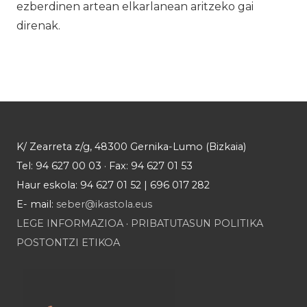
ezberdinen artean elkarlanean aritzeko gai
direnak.
K/ Zearreta z/g, 48300 Gernika-Lumo (Bizkaia)
Tel: 94 627 00 03 · Fax: 94 627 01 53
Haur eskola: 94 627 01 52 | 696 017 282
E- mail:
seber@ikastola.eus
LEGE INFORMAZIOA
·
PRIBATUTASUN POLITIKA
POSTONTZI ETIKOA