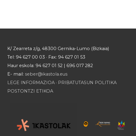
K/ Zearreta z/g, 48300 Gernika-Lumo (Bizkaia)
Tel: 94 627 00 03 · Fax: 94 627 01 53
Haur eskola: 94 627 01 52 | 696 017 282
E- mail:
seber@ikastola.eus
LEGE INFORMAZIOA
·
PRIBATUTASUN POLITIKA
POSTONTZI ETIKOA