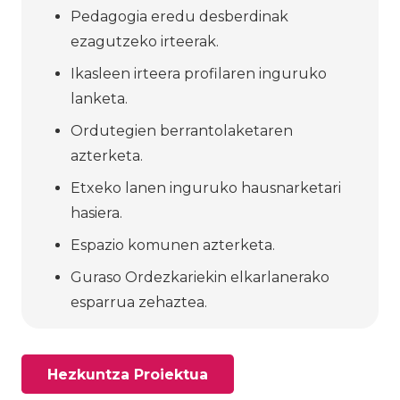
Pedagogia eredu desberdinak
ezagutzeko irteerak.
Ikasleen irteera profilaren inguruko
lanketa.
Ordutegien berrantolaketaren
azterketa.
Etxeko lanen inguruko hausnarketari
hasiera.
Espazio komunen azterketa.
Guraso Ordezkariekin elkarlanerako
esparrua zehaztea.
Hezkuntza Proiektua