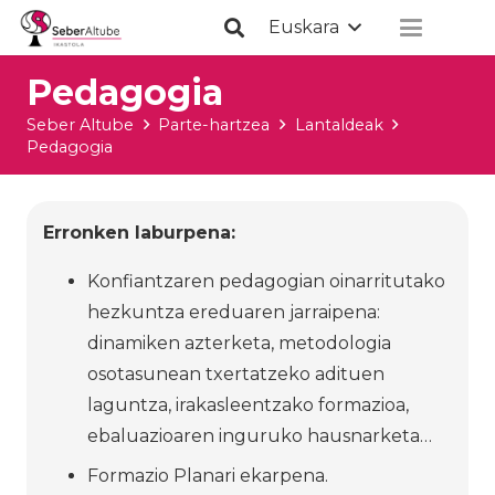
Euskara
Pedagogia
Seber Altube
Parte-hartzea
Lantaldeak
Pedagogia
Erronken laburpena:
Konfiantzaren pedagogian oinarritutako
hezkuntza ereduaren jarraipena:
dinamiken azterketa, metodologia
osotasunean txertatzeko adituen
laguntza, irakasleentzako formazioa,
ebaluazioaren inguruko hausnarketa…
Formazio Planari ekarpena.