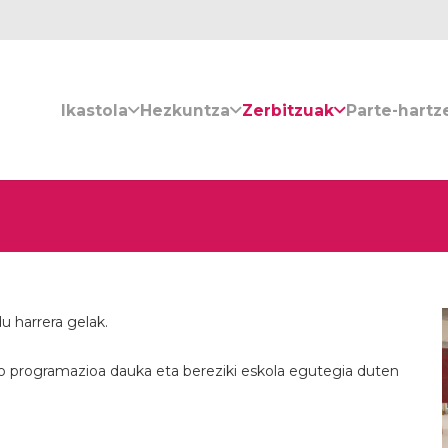
Ikastola
Hezkuntza
Zerbitzuak
Parte-hartz
u harrera gelak.
 programazioa dauka eta bereziki eskola egutegia duten