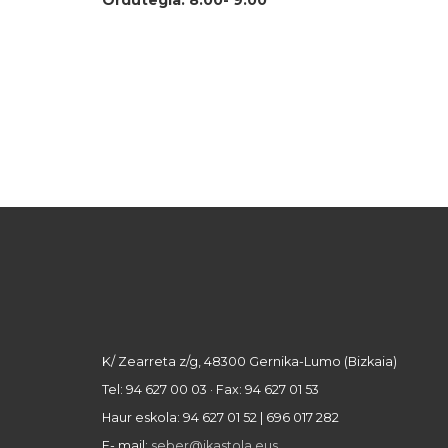
Ordutegia: 8:00- 9:00
K/ Zearreta z/g, 48300 Gernika-Lumo (Bizkaia)
Tel: 94 627 00 03 · Fax: 94 627 01 53
Haur eskola: 94 627 01 52 | 696 017 282
E- mail:
seber@ikastola.eus