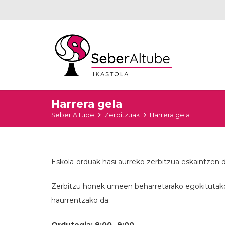
Harrera gela
Seber Altube
Zerbitzuak
Harrera gela
Eskola-orduak hasi aurreko zerbitzua eskaintzen d
Zerbitzu honek umeen beharretarako egokitutako
haurrentzako da.