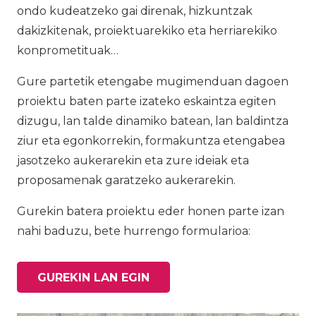
ondo kudeatzeko gai direnak, hizkuntzak
dakizkitenak, proiektuarekiko eta herriarekiko
konprometituak…
Gure partetik etengabe mugimenduan dagoen
proiektu baten parte izateko eskaintza egiten
dizugu, lan talde dinamiko batean, lan baldintza
ziur eta egonkorrekin, formakuntza etengabea
jasotzeko aukerarekin eta zure ideiak eta
proposamenak garatzeko aukerarekin.
Gurekin batera proiektu eder honen parte izan
nahi baduzu, bete hurrengo formularioa:
GUREKIN LAN EGIN