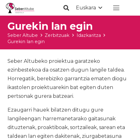
Euskara
Gurekin lan egin
Seber Altube
Zerbitzuak
Idazkaritza
Gurekin lan egin
Seber Altubeko proiektua garatzeko
ezinbestekoa da osatzen dugun langile taldea.
Horregatik, berebiziko garrantzia ematen diogu
ikastolen proiektuarekin bat egiten duten
pertsonak gurera batzeari.
Ezaugarri hauek bilatzen ditugu gure
langileengan: harremanetarako gaitasunak
dituztenak, proaktiboak, sortzaileak, sarean eta
taldean lan egiten dakitenak, ziurgabetasuna