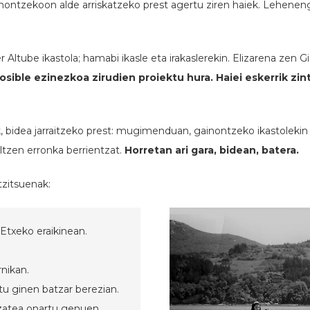
ntzekoon alde arriskatzeko prest agertu ziren haiek. Lehenengo
ltube ikastola; hamabi ikasle eta irakaslerekin. Elizarena zen G
osible ezinezkoa zirudien proiektu hura. Haiei eskerrik zi
idea jarraitzeko prest: mugimenduan, gainontzeko ikastolekin bat
ltzen erronka berrientzat.
Horretan ari gara, bidean, batera.
tzitsuenak:
 Etxeko eraikinean.
rnikan.
u ginen batzar berezian.
izatea onartu genuen