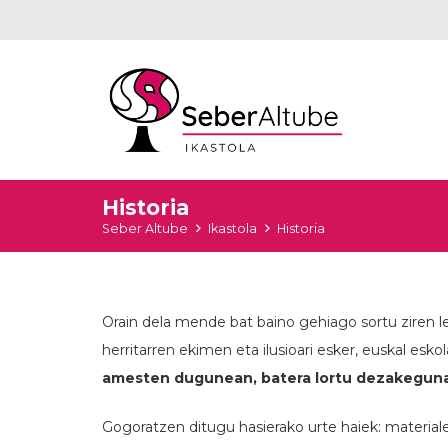
Historia
Seber Altube
Ikastola
Historia
Orain dela mende bat baino gehiago sortu ziren le
herritarren ekimen eta ilusioari esker, euskal e
amesten dugunean, batera lortu dezakegunare
Gogoratzen ditugu hasierako urte haiek: materialea