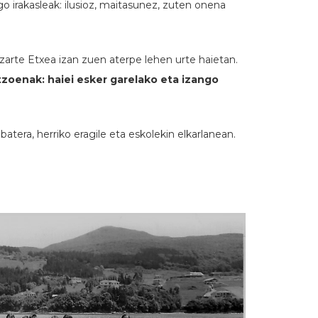
 irakasleak: ilusioz, maitasunez, zuten onena
izarte Etxea izan zuen aterpe lehen urte haietan.
ntzoenak: haiei esker garelako eta izango
era, herriko eragile eta eskolekin elkarlanean.