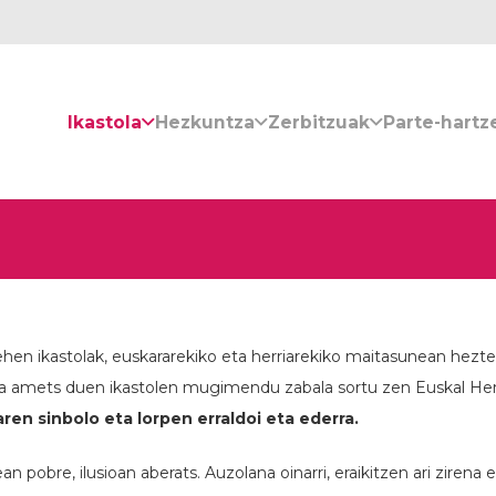
Ikastola
Hezkuntza
Zerbitzuak
Parte-hartz
hen ikastolak, euskararekiko eta herriarekiko maitasunean hezte
skola amets duen ikastolen mugimendu zabala sortu zen Euskal Her
n sinbolo eta lorpen erraldoi eta ederra.
n pobre, ilusioan aberats. Auzolana oinarri, eraikitzen ari ziren