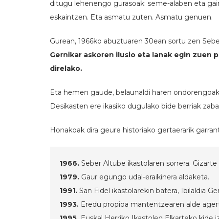
ditugu lehenengo gurasoak: seme-alaben eta gaino
eskaintzen. Eta asmatu zuten. Asmatu genuen.
Gurean, 1966ko abuztuaren 30ean sortu zen Seber A
Gernikar askoren ilusio eta lanak egin zuen p
direlako.
Eta hemen gaude, belaunaldi haren ondorengoak, b
Desikasten ere ikasiko dugulako bide berriak zaba
Honakoak dira geure historiako gertaerarik garran
1966.
Seber Altube ikastolaren sorrera. Gizarte
1979.
Gaur egungo udal-eraikinera aldaketa.
1991.
San Fidel ikastolarekin batera, Ibilaldia Ge
1993.
Eredu propioa mantentzearen alde agert
1995.
Euskal Herriko Ikastolen Elkarteko kide 