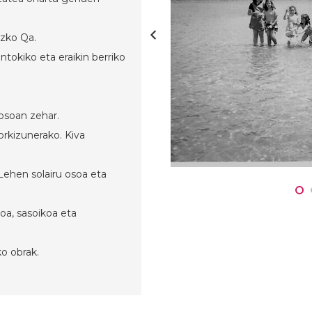
ezko Qa.
tokiko eta eraikin berriko
osoan zehar.
rkizunerako. Kiva
ehen solairu osoa eta
oa, sasoikoa eta
o obrak.