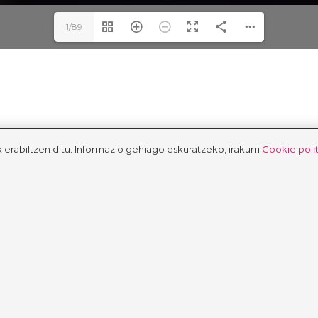
1/89
abiltzen ditu. Informazio gehiago eskuratzeko, irakurri
Cookie poli