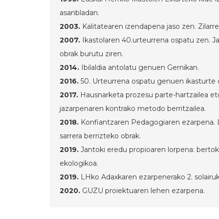
asanbladan.
2003.
Kalitatearen izendapena jaso zen. Zilarr
2007.
Ikastolaren 40.urteurrena ospatu zen. Jan
obrak burutu ziren.
2014.
Ibilaldia antolatu genuen Gernikan.
2016.
50. Urteurrena ospatu genuen ikasturte 
2017.
Hausnarketa prozesu parte-hartzailea eto
jazarpenaren kontrako metodo berritzailea.
2018.
Konfiantzaren Pedagogiaren ezarpena. L
sarrera berrizteko obrak.
2019.
Jantoki eredu propioaren lorpena: bertok
ekologikoa.
2019.
LHko Adaxkaren ezarpenerako 2. solairuk
2020.
GUZU proiektuaren lehen ezarpena.