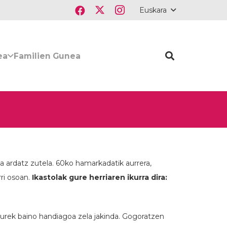
Euskara
ea
Familien Gunea
a ardatz zutela. 60ko hamarkadatik aurrera,
ri osoan.
Ikastolak gure herriaren ikurra dira:
a eurek baino handiagoa zela jakinda. Gogoratzen