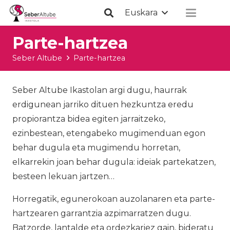
Euskara
Parte-hartzea
Seber Altube
Parte-hartzea
Seber Altube Ikastolan argi dugu, haurrak
erdigunean jarriko dituen hezkuntza eredu
propiorantza bidea egiten jarraitzeko,
ezinbestean, etengabeko mugimenduan egon
behar dugula eta mugimendu horretan,
elkarrekin joan behar dugula: ideiak partekatzen,
besteen lekuan jartzen…
Horregatik, egunerokoan auzolanaren eta parte-
hartzearen garrantzia azpimarratzen dugu.
Batzorde, lantalde eta ordezkariez gain, bideratu