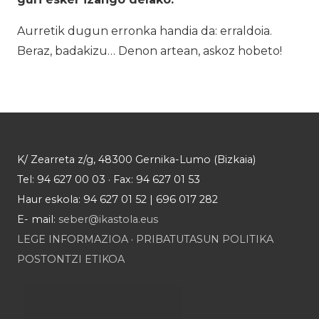
Aurretik dugun erronka handia da: erraldoia.
Beraz, badakizu… Denon artean, askoz hobeto!
K/ Zearreta z/g, 48300 Gernika-Lumo (Bizkaia)
Tel: 94 627 00 03 · Fax: 94 627 01 53
Haur eskola: 94 627 01 52 | 696 017 282
E- mail:
seber@ikastola.eus
LEGE INFORMAZIOA
·
PRIBATUTASUN POLITIKA
POSTONTZI ETIKOA