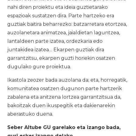
nahi diren proiektu eta ideia guztietarako
espazioak sustatzen dira. Parte hartzeko era
guztiak baitira beharrezko: batzarretara etortzea,
auzolanetara animatzea, jaialdietan laguntzea,
lantaldeen parte izatea, ordezkaria edo
juntakidea izatea… Ekarpen guztiak dira
garrantzitsu, ekarpen guzti horiekin osatzen
dugulako gure proiektua.
Ikastola zeozer bada auzolana da; eta, horregatik,
komunitatea osatzen dugunon parte hartzerik
zabalena eta anitzena lortzea garrantzitsua da,
bakoitzak duen ikuspegitik eta dakienarekin
aberastuko duena.
Seber Altube GU garelako eta izango bada,
guri esker izango delako.