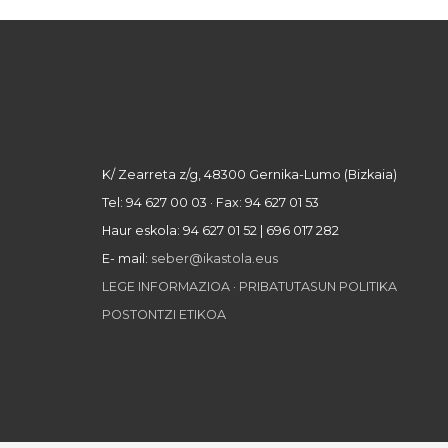
K/ Zearreta z/g, 48300 Gernika-Lumo (Bizkaia)
Tel: 94 627 00 03 · Fax: 94 627 01 53
Haur eskola: 94 627 01 52 | 696 017 282
E- mail:
seber@ikastola.eus
LEGE INFORMAZIOA
·
PRIBATUTASUN POLITIKA
POSTONTZI ETIKOA