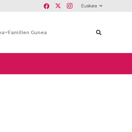
Euskara
ea
Familien Gunea