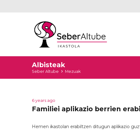
Albisteak
Seber Altube
Mezuak
6 years ago
Familiei aplikazio berrien erab
Hemen ikastolan erabiltzen ditugun aplikazio guzt