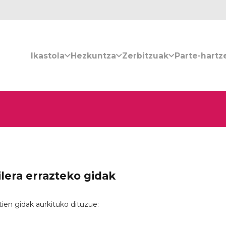
Ikastola
Hezkuntza
Zerbitzuak
Parte-hartz
ilera errazteko gidak
ien gidak aurkituko dituzue: