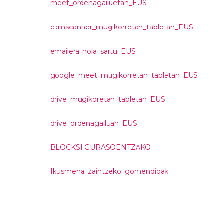
meet_ordenagailuetan_EUS
camscanner_mugikorretan_tabletan_EUS
emailera_nola_sartu_EUS
google_meet_mugikorretan_tabletan_EUS
drive_mugikoretan_tabletan_EUS
drive_ordenagailuan_EUS
BLOCKSI GURASOENTZAKO
Ikusmena_zaintzeko_gomendioak