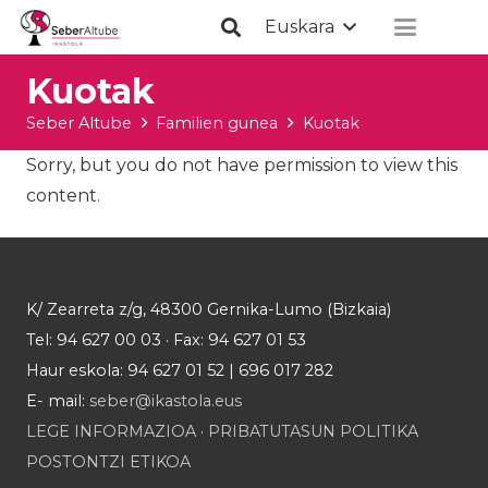
Euskara
Kuotak
Seber Altube
Familien gunea
Kuotak
Sorry, but you do not have permission to view this
content.
K/ Zearreta z/g, 48300 Gernika-Lumo (Bizkaia)
Tel: 94 627 00 03 · Fax: 94 627 01 53
Haur eskola: 94 627 01 52 | 696 017 282
E- mail:
seber@ikastola.eus
LEGE INFORMAZIOA
·
PRIBATUTASUN POLITIKA
POSTONTZI ETIKOA