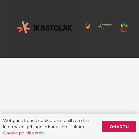
Webgune honek cookie-ak erabiltzen ditu.
ONARTU
Informazio gehiago eskuratzeko, irakurri
Cookie politika
atala.