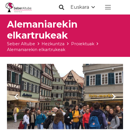
Euskara
Alemaniarekin
elkartrukeak
Seber Altube
Hezkuntza
Proiektuak
Alemaniarekin elkartrukeak