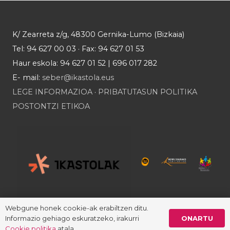
K/ Zearreta z/g, 48300 Gernika-Lumo (Bizkaia)
Tel: 94 627 00 03 · Fax: 94 627 01 53
Haur eskola: 94 627 01 52 | 696 017 282
E- mail:
seber@ikastola.eus
LEGE INFORMAZIOA
·
PRIBATUTASUN POLITIKA
POSTONTZI ETIKOA
Webgune honek cookie-ak erabiltzen ditu.
ONARTU
Informazio gehiago eskuratzeko, irakurri
Cookie politika
atala.