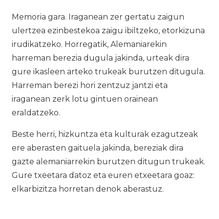
Memoria gara. Iraganean zer gertatu zaigun
ulertzea ezinbestekoa zaigu ibiltzeko, etorkizuna
irudikatzeko. Horregatik, Alemaniarekin
harreman berezia dugula jakinda, urteak dira
gure ikasleen arteko trukeak burutzen ditugula.
Harreman berezi hori zentzuz jantzi eta
iraganean zerk lotu gintuen orainean
eraldatzeko.
Beste herri, hizkuntza eta kulturak ezagutzeak
ere aberasten gaituela jakinda, bereziak dira
gazte alemaniarrekin burutzen ditugun trukeak.
Gure txeetara datoz eta euren etxeetara goaz:
elkarbizitza horretan denok aberastuz.