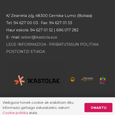
K/ Zearreta z/g, 48300 Gernika-Lumo (Bizkaia)
Tel: 94 627 00 03 · Fax: 94 627 01 53
Haur eskola: 94 627 01 52 | 696 017 282
E- mail:
seber@ikastola.eus
LEGE INFORMAZIOA
·
PRIBATUTASUN POLITIKA
POSTONTZI ETIKOA
Webgune honek cookie-ak erabiltzen ditu.
ONARTU
Informazio gehiago eskuratzeko, irakurri
Cookie politika
atala.