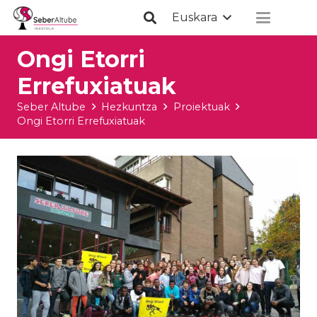
Euskara
Ongi Etorri
Errefuxiatuak
Seber Altube
Hezkuntza
Proiektuak
Ongi Etorri Errefuxiatuak