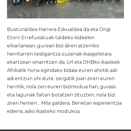
Busturialdea Harrera Eskualdea da eta Ongi
Etorri Errefuxiatuak taldeko kideekin
elkarlanean, gurean bizi diren atzerriko
herritarren testigantza zuzenak ikasgeletara
ekartzean oinarritzen da. LH eta DHBko ikasleek
Afrikatik hona egindako bidaia euren ahotik adi-
adi entzun ohi dute: zergatik joan ziren euren
herritik, nola zen euren bizimodua han, guraso
eta lagunak faltan botatzen zituzten, nola bizi
ziren hemen… Mila galdera. Benetan esperientzia
ederra, asko ikasteko modukoa.