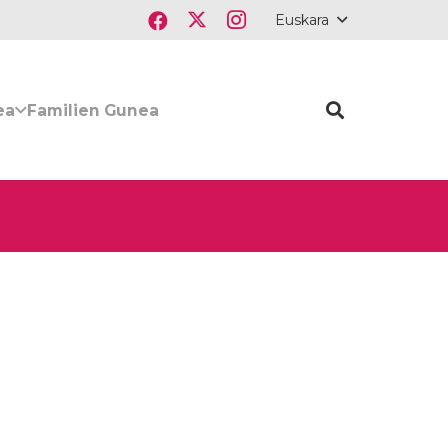
Euskara
ea
Familien Gunea