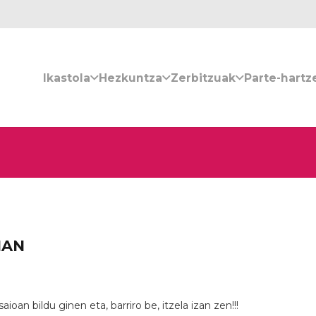
Ikastola
Hezkuntza
Zerbitzuak
Parte-hartz
IAN
ioan bildu ginen eta, barriro be, itzela izan zen!!!