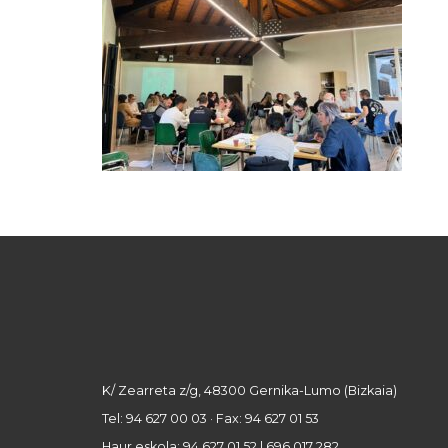
K/ Zearreta z/g, 48300 Gernika-Lumo (Bizkaia)
Tel: 94 627 00 03 · Fax: 94 627 01 53
Haur eskola: 94 627 01 52 | 696 017 282