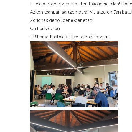
Itzela partehartzea eta ateratako ideia piloa! Horie
Azken txanpan sartzen gara! Maiatzaren 7an batuk
Zorionak denoi, bene-benetan!
Gu barik eztau!
#BiharkoIkastolak #Ikastolen7Batzarra