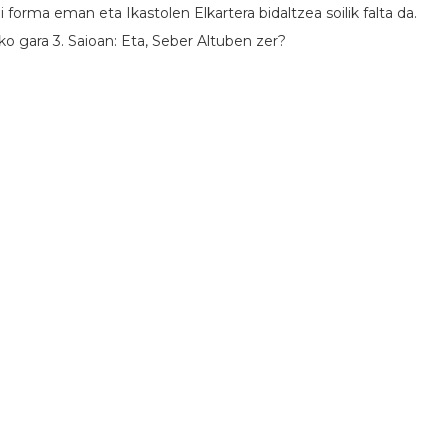
i forma eman eta Ikastolen Elkartera bidaltzea soilik falta da.
o gara 3. Saioan: Eta, Seber Altuben zer?