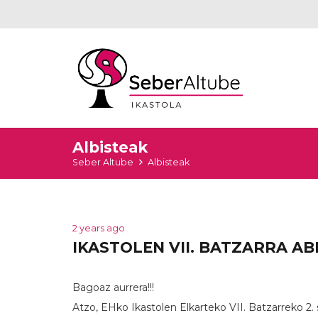
Albisteak
Seber Altube
Albisteak
2 years ago
IKASTOLEN VII. BATZARRA AB
Bagoaz aurrera!!!
Atzo, EHko Ikastolen Elkarteko VII. Batzarreko 2. sa