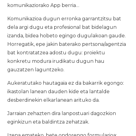
komunikaziorako App berria…
Komunikazioa dugun erronka garrantzitsu bat
dela argi dugu eta profesional bat bidelagun
izanda, bidea hobeto egingo dugulakoan gaude.
Horregatik, epe jakin baterako pertsona/agentzia
bat kontratatzea adostu dugu: proiektu
konkretu modura irudikatu dugun hau
gauzatzen laguntzeko.
Aukeratutako hautagaia ez da bakarrik egongo:
ikastolan lanean dauden kide eta lantalde
desberdinekin elkarlanean arituko da.
Jarraian zehazten dira lanpostuari dagozkion
eginkizun eta baldintza zehatzak.
Izena emateko, bete ondorengo formularioa: