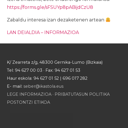
https://forms.gle/sFSUYp8pABijdCzU8
Zabaldu interesa izan dezaketenen artean
LAN DEIALDIA – INFORMAZIOA
K/ Zearreta z/g, 48300 Gernika-Lumo (Bizkaia)
Tel: 94 627 00 03 · Fax: 94 627 01 53
Haur eskola: 94 627 01 52 | 696 017 282
E- mail:
seber@ikastola.eus
LEGE INFORMAZIOA
·
PRIBATUTASUN POLITIKA
POSTONTZI ETIKOA