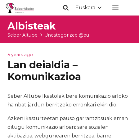
Euskara
Albisteak
Seber Altube
Uncategorized @eu
5 years ago
Lan deialdia –
Komunikazioa
Seber Altube Ikastolak bere komunikazio arloko
hainbat jardun berritzeko erronkari ekin dio.
Azken ikasturteetan pauso garrantzitsuak eman
ditugu komunikazio arloan: sare sozialen
aktibazioa, webgunearen berritzea, barne