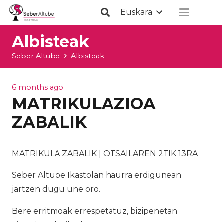
Euskara
Albisteak
Seber Altube
Albisteak
6 months ago
MATRIKULAZIOA
ZABALIK
MATRIKULA ZABALIK | OTSAILAREN 2TIK 13RA
Seber Altube Ikastolan haurra erdigunean
jartzen dugu une oro.
Bere erritmoak errespetatuz, bizipenetan