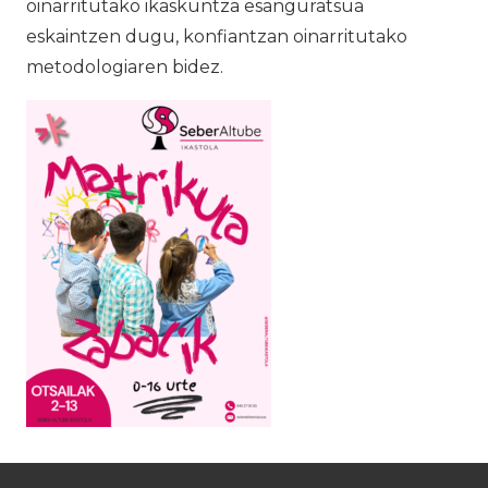
oinarritutako ikaskuntza esanguratsua
eskaintzen dugu, konfiantzan oinarritutako
metodologiaren bidez.