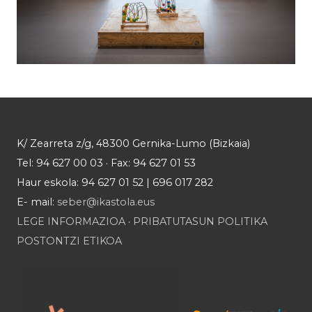
K/ Zearreta z/g, 48300 Gernika-Lumo (Bizkaia)
Tel: 94 627 00 03 · Fax: 94 627 01 53
Haur eskola: 94 627 01 52 | 696 017 282
E- mail:
seber@ikastola.eus
LEGE INFORMAZIOA
·
PRIBATUTASUN POLITIKA
POSTONTZI ETIKOA