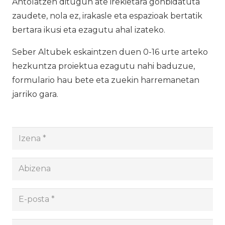
Antolatzen ditugun ate irekietara gonbidatuta
zaudete, nola ez, irakasle eta espazioak bertatik
bertara ikusi eta ezagutu ahal izateko.
Seber Altubek eskaintzen duen 0-16 urte arteko
hezkuntza proiektua ezagutu nahi baduzue,
formulario hau bete eta zuekin harremanetan
jarriko gara.