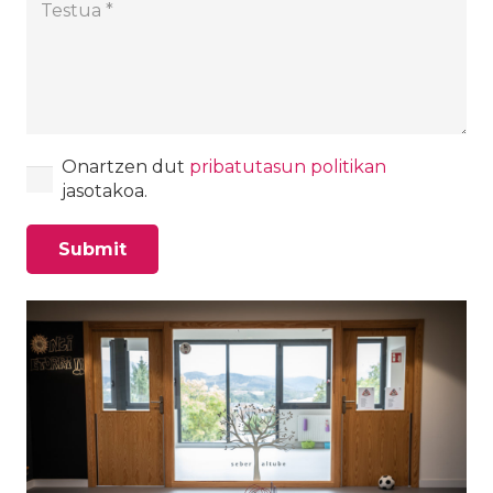
Onartzen dut
pribatutasun politikan
jasotakoa.
Submit