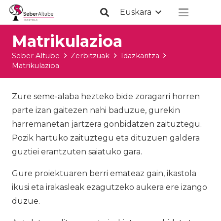
Euskara
Matrikulazioa
Seber Altube
Zerbitzuak
Idazkaritza
Matrikulazioa
Zure seme-alaba hezteko bide zoragarri horren
parte izan gaitezen nahi baduzue, gurekin
harremanetan jartzera gonbidatzen zaituztegu.
Pozik hartuko zaituztegu eta dituzuen galdera
guztiei erantzuten saiatuko gara.
Gure proiektuaren berri emateaz gain, ikastola
ikusi eta irakasleak ezagutzeko aukera ere izango
duzue.