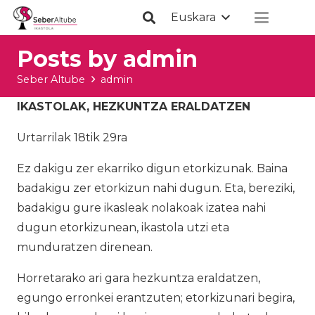
Euskara
Posts by admin
Seber Altube
admin
IKASTOLAK, HEZKUNTZA ERALDATZEN
Urtarrilak 18tik 29ra
Ez dakigu zer ekarriko digun etorkizunak. Baina
badakigu zer etorkizun nahi dugun. Eta, bereziki,
badakigu gure ikasleak nolakoak izatea nahi
dugun etorkizunean, ikastola utzi eta
munduratzen direnean.
Horretarako ari gara hezkuntza eraldatzen,
egungo erronkei erantzuten; etorkizunari begira,