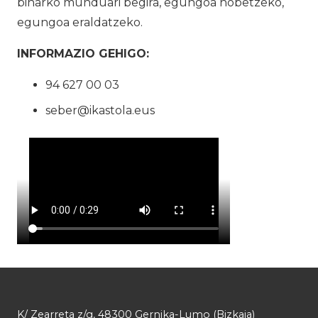
biharko munduari begira, egungoa hobetzeko,
egungoa eraldatzeko.
INFORMAZIO GEHIGO:
94 627 00 03
seber@ikastola.eus
K/ Zearreta z/g, 48300 Gernika-Lumo (Bizkaia)