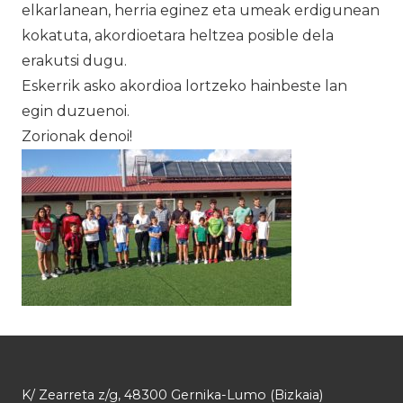
elkarlanean, herria eginez eta umeak erdigunean
kokatuta, akordioetara heltzea posible dela
erakutsi dugu.
Eskerrik asko akordioa lortzeko hainbeste lan
egin duzuenoi.
Zorionak denoi!
K/ Zearreta z/g, 48300 Gernika-Lumo (Bizkaia)