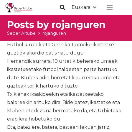
Euskara
Posts by rojanguren
Seber Altube
rojanguren
Futbol klubek eta Gernika-Lumoko ikastetxe
guztiok akordio bat sinatu dugu:
Hemendik aurrera, 10 urtetik beherako umeek
ikastetxeetako futbol taldeetan parte hartuko
dute. Klubek adin horretatik aurrerako ume eta
gazteak soilik hartuko dituzte.
Txikienak ikaskideekin eta ikastetxeetako
baloreekin arituko dira. Bide batez, ikastetxe eta
kluben etorkizuna bermatuko da, eta Urbietako
erabilera hobetuko du.
Eta, batez ere, batera, besteen lekuan jarriz,