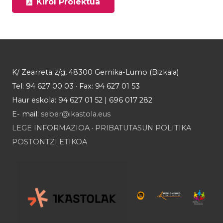
Kirol Proiektua
K/ Zearreta z/g, 48300 Gernika-Lumo (Bizkaia)
Tel: 94 627 00 03 · Fax: 94 627 01 53
Haur eskola: 94 627 01 52 | 696 017 282
E- mail:
seber@ikastola.eus
LEGE INFORMAZIOA
·
PRIBATUTASUN POLITIKA
POSTONTZI ETIKOA