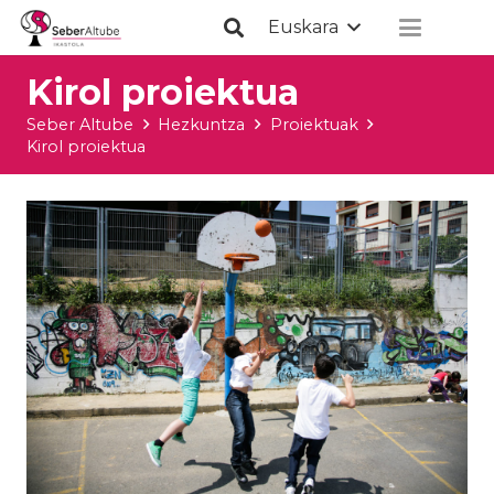
Euskara
Kirol proiektua
Seber Altube
Hezkuntza
Proiektuak
Kirol proiektua