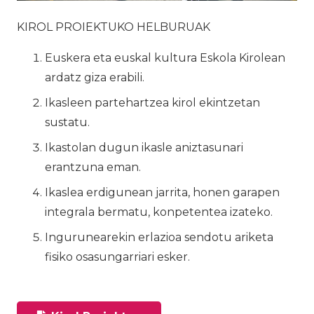
KIROL PROIEKTUKO HELBURUAK
Euskera eta euskal kultura Eskola Kirolean
ardatz giza erabili.
Ikasleen partehartzea kirol ekintzetan
sustatu.
Ikastolan dugun ikasle aniztasunari
erantzuna eman.
Ikaslea erdigunean jarrita, honen garapen
integrala bermatu, konpetentea izateko.
Ingurunearekin erlazioa sendotu ariketa
fisiko osasungarriari esker.