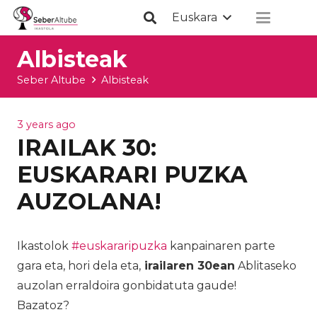
Euskara
Albisteak
Seber Altube
Albisteak
3 years ago
IRAILAK 30:
EUSKARARI PUZKA
AUZOLANA!
Ikastolok
#euskararipuzka
kanpainaren parte
gara eta, hori dela eta,
irailaren 30ean
Ablitaseko
auzolan erraldoira gonbidatuta gaude!
Bazatoz?