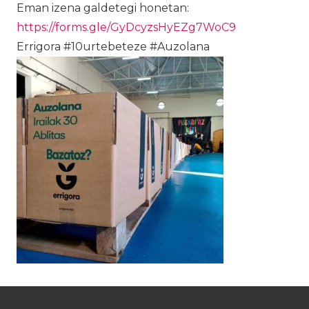
Eman izena galdetegi honetan:
https://forms.gle/GyDcyzsHyEZg7WoC9
Errigora #10urtebeteze #Auzolana