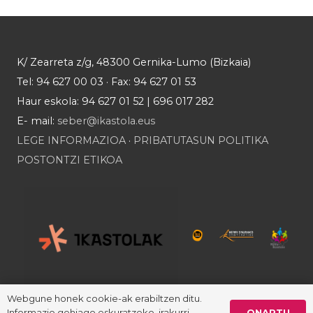
K/ Zearreta z/g, 48300 Gernika-Lumo (Bizkaia)
Tel: 94 627 00 03 · Fax: 94 627 01 53
Haur eskola: 94 627 01 52 | 696 017 282
E- mail:
seber@ikastola.eus
LEGE INFORMAZIOA
·
PRIBATUTASUN POLITIKA
POSTONTZI ETIKOA
Webgune honek cookie-ak erabiltzen ditu.
ONARTU
Informazio gehiago eskuratzeko, irakurri