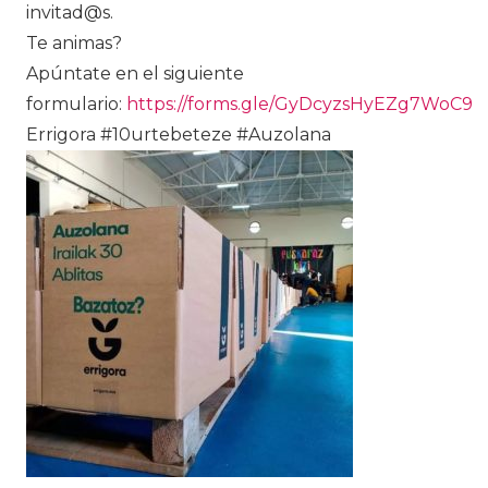
invitad@s.
Te animas?
Apúntate en el siguiente
formulario:
https://forms.gle/GyDcyzsHyEZg7WoC9
Errigora #10urtebeteze #Auzolana