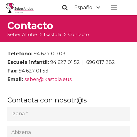
Español
Contacto
Seber Altube
Ikastola
Contacto
Teléfono:
94 627 00 03
Escuela infantil:
94 627 01 52 | 696 017 282
Fax:
94 627 01 53
Email:
seber@ikastola.eus
Contacta con nosotr@s