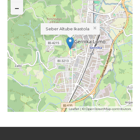
−
×
Seber Altube Ikastola
Leaflet
| ©
OpenStreetMap
contributors