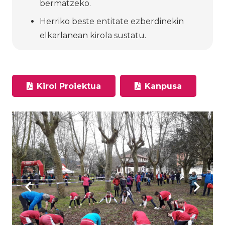
bermatzeko.
Herriko beste entitate ezberdinekin
elkarlanean kirola sustatu.
Kirol Proiektua
Kanpusa