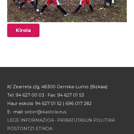
Kirola
K/ Zearreta z/g, 48300 Gernika-Lumo (Bizkaia)
Tel: 94 627 00 03 · Fax: 94 627 01 53
Haur eskola: 94 627 01 52 | 696 017 282
E- mail:
seber@ikastola.eus
LEGE INFORMAZIOA
·
PRIBATUTASUN POLITIKA
POSTONTZI ETIKOA