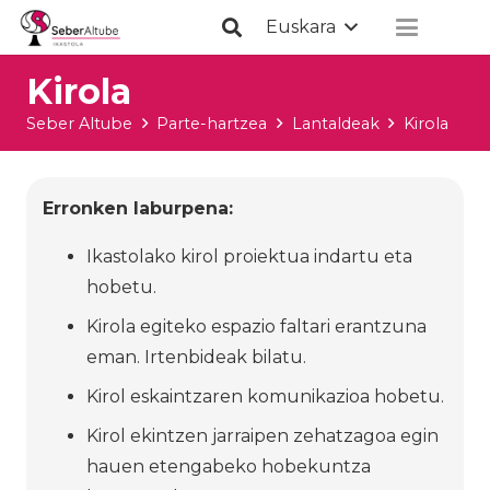
Euskara
Kirola
Seber Altube
Parte-hartzea
Lantaldeak
Kirola
Erronken laburpena:
Ikastolako kirol proiektua indartu eta
hobetu.
Kirola egiteko espazio faltari erantzuna
eman. Irtenbideak bilatu.
Kirol eskaintzaren komunikazioa hobetu.
Kirol ekintzen jarraipen zehatzagoa egin
hauen etengabeko hobekuntza