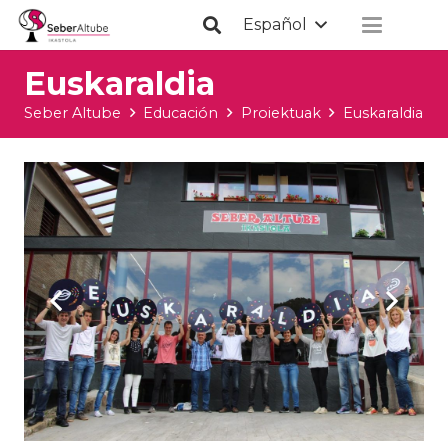
Español
Euskaraldia
Seber Altube
Educación
Proiektuak
Euskaraldia